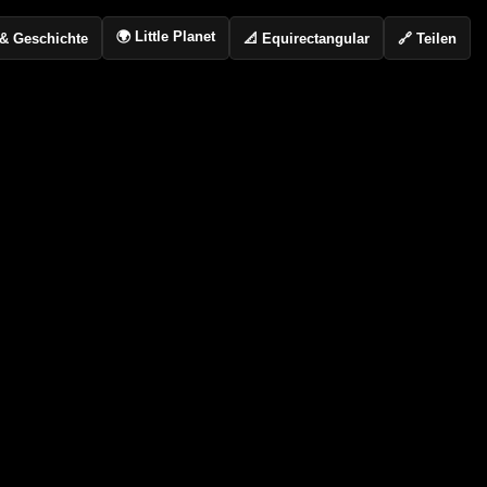
🌍 Little Planet
📐 Equirectangular
🔗 Teilen
o & Geschichte