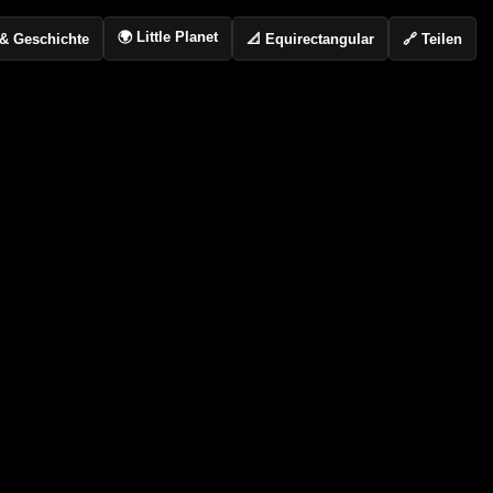
🌍 Little Planet
📐 Equirectangular
🔗 Teilen
o & Geschichte