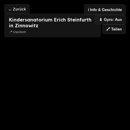
← Zurück
ℹ️ Info & Geschichte
Kindersanatorium Erich Steinfurth
📱 Gyro: Aus
in Zinnowitz
🔗 Teilen
📍 Usedom