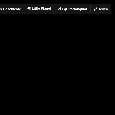
🌍 Little Planet
📐 Equirectangular
🔗 Teilen
o & Geschichte