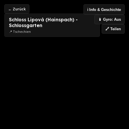
← Zurück
ℹ️ Info & Geschichte
Schloss Lipová (Hainspach) -
📱 Gyro: Aus
Schlossgarten
🔗 Teilen
📍 Tschechien