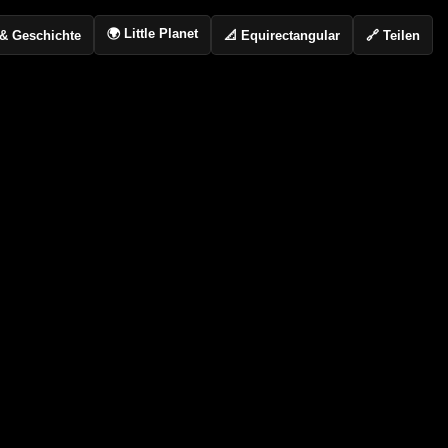
🌍 Little Planet
📐 Equirectangular
🔗 Teilen
o & Geschichte