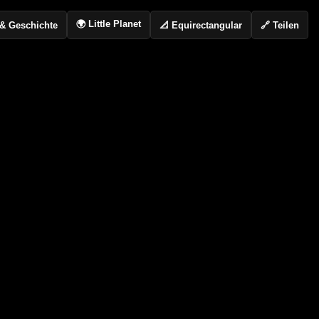
🌍 Little Planet
📐 Equirectangular
🔗 Teilen
o & Geschichte