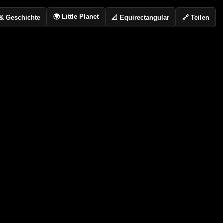
🌍 Little Planet
📐 Equirectangular
🔗 Teilen
o & Geschichte