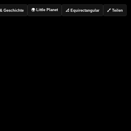
🌍 Little Planet
📐 Equirectangular
🔗 Teilen
o & Geschichte