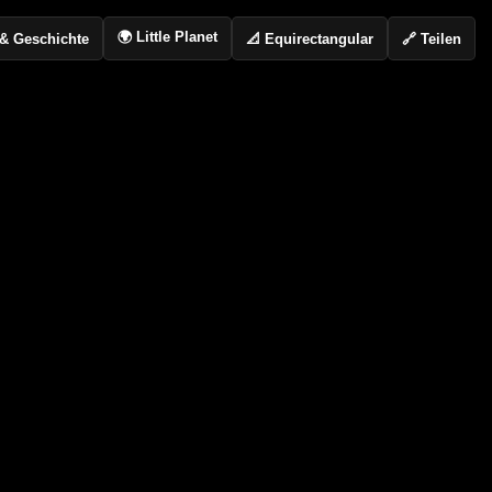
🌍 Little Planet
📐 Equirectangular
🔗 Teilen
o & Geschichte