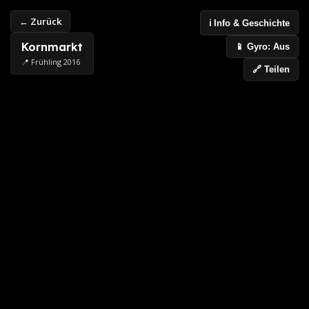
← Zurück
ℹ️ Info & Geschichte
Kornmarkt
📱 Gyro: Aus
📍 Frühling 2016
🔗 Teilen