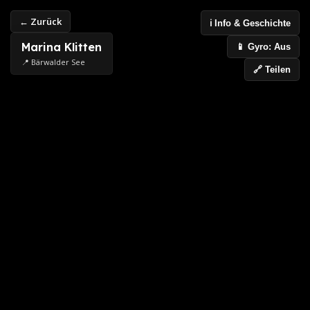
← Zurück
ℹ️ Info & Geschichte
Marina Klitten
📱 Gyro: Aus
📍 Bärwalder See
🔗 Teilen