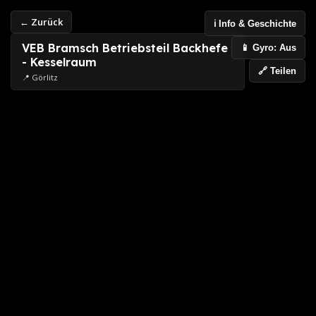
← Zurück
ℹ️ Info & Geschichte
VEB Bramsch Betriebsteil Backhefe
📱 Gyro: Aus
- Kesselraum
🔗 Teilen
📍 Görlitz