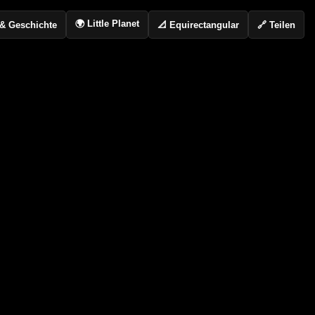
🌍 Little Planet
📐 Equirectangular
🔗 Teilen
o & Geschichte