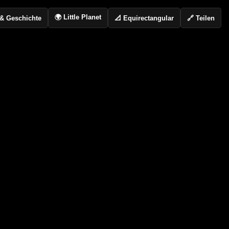
🌍 Little Planet
📐 Equirectangular
🔗 Teilen
o & Geschichte