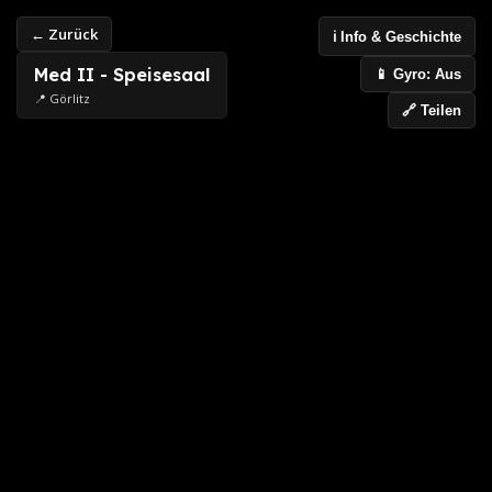
← Zurück
ℹ️ Info & Geschichte
Med II - Speisesaal
📱 Gyro: Aus
📍 Görlitz
🔗 Teilen