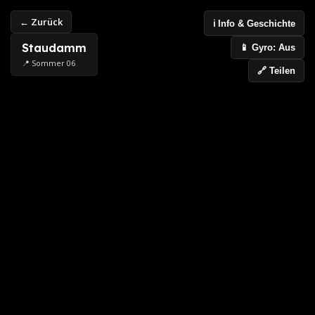
← Zurück
ℹ️ Info & Geschichte
Staudamm
📱 Gyro: Aus
📍 Sommer 06
🔗 Teilen