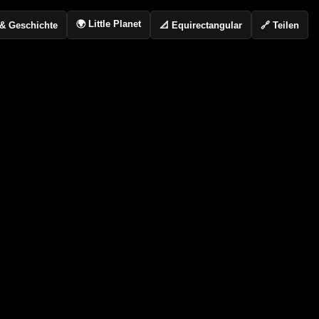
🌍 Little Planet
📐 Equirectangular
🔗 Teilen
o & Geschichte