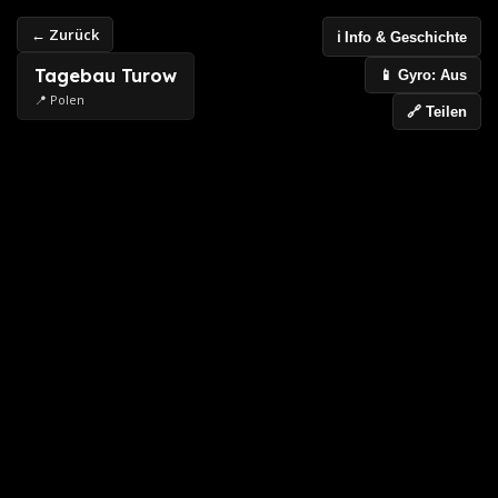
← Zurück
ℹ️ Info & Geschichte
Tagebau Turow
📱 Gyro: Aus
📍 Polen
🔗 Teilen