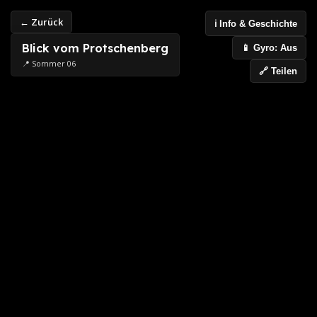
← Zurück
ℹ️ Info & Geschichte
Blick vom Protschenberg
📱 Gyro: Aus
📍 Sommer 06
🔗 Teilen