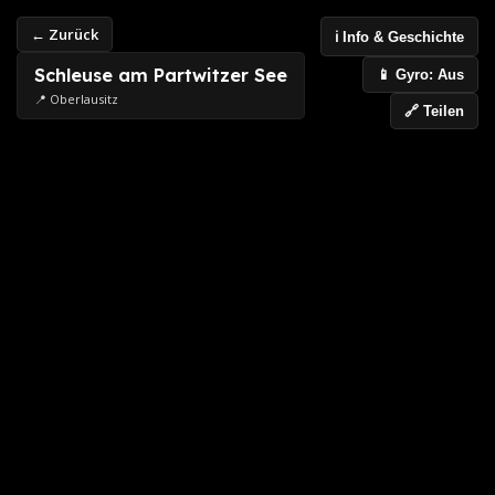
← Zurück
ℹ️ Info & Geschichte
Schleuse am Partwitzer See
📱 Gyro: Aus
📍 Oberlausitz
🔗 Teilen