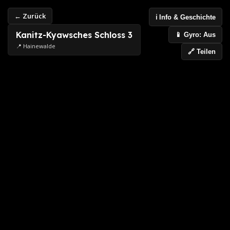
← Zurück
ℹ️ Info & Geschichte
Kanitz-Kyawsches Schloss 3
📱 Gyro: Aus
📍 Hainewalde
🔗 Teilen