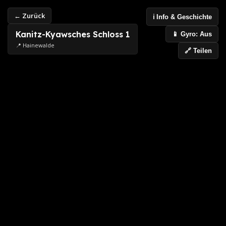
← Zurück
ℹ️ Info & Geschichte
Kanitz-Kyawsches Schloss 1
📱 Gyro: Aus
📍 Hainewalde
🔗 Teilen