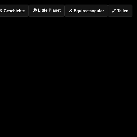
🌍 Little Planet
📐 Equirectangular
🔗 Teilen
o & Geschichte