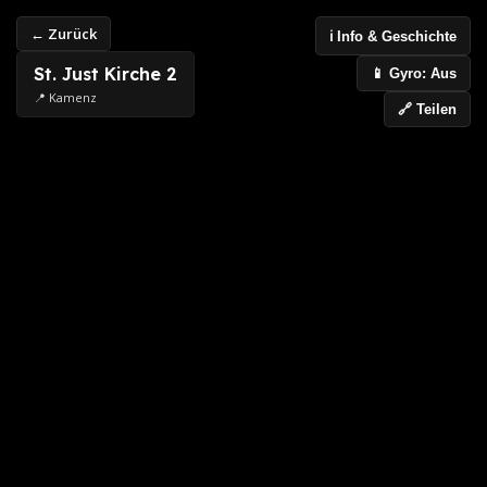
← Zurück
ℹ️ Info & Geschichte
St. Just Kirche 2
📱 Gyro: Aus
📍 Kamenz
🔗 Teilen