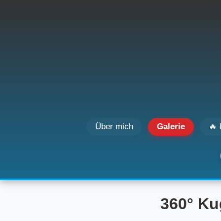
Über mich
Galerie
🔥 
360° Ku