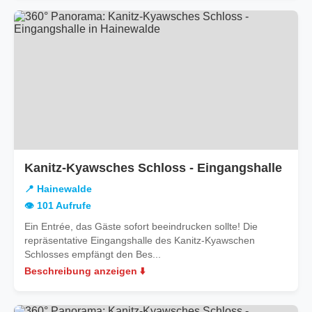
in
Kanitz-Kyawsches Schloss - Eingangshalle
Hain
📍 Hainewalde
👁️ 101 Aufrufe
Ein Entrée, das Gäste sofort beeindrucken sollte! Die
repräsentative Eingangshalle des Kanitz-Kyawschen
Schlosses empfängt den Bes...
Beschreibung anzeigen ⬇️