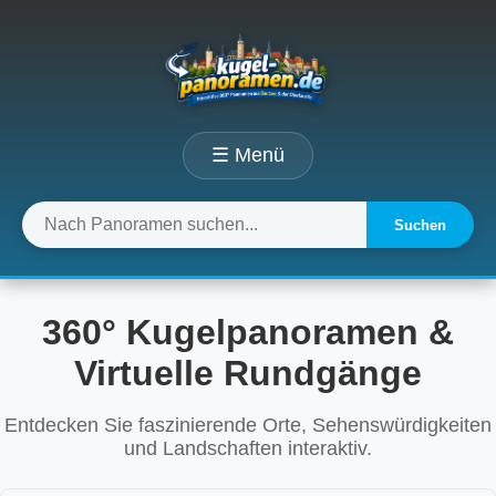
☰ Menü
Suchen
360° Kugelpanoramen &
Virtuelle Rundgänge
Entdecken Sie faszinierende Orte, Sehenswürdigkeiten
und Landschaften interaktiv.