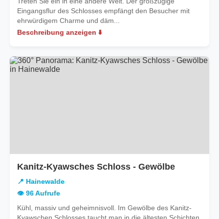
Treten Sie ein in eine andere Welt. Der großzügige
Eingangsflur des Schlosses empfängt den Besucher mit
ehrwürdigem Charme und däm...
Beschreibung anzeigen ⬇️
in
Kanitz-Kyawsches Schloss - Gewölbe
Hainewald
📍 Hainewalde
👁️ 96 Aufrufe
Kühl, massiv und geheimnisvoll. Im Gewölbe des Kanitz-
Kyawschen Schlosses taucht man in die ältesten Schichten