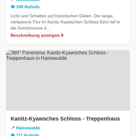
👁️ 100 Aufrufe
Licht und Schatten auf historischen Dielen. Der lange,
verlassene Flur im Kanitz-Kyawschen Schloss führt tief in
die Geheimnisse d...
Beschreibung anzeigen ⬇️
in
Kanitz-Kyawsches Schloss - Treppenhaus
Haine
📍 Hainewalde
👁️ 111 Aufrufe