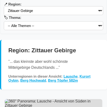
📍 Region:
🏷️ Thema:
Region: Zittauer Gebirge
"... das kleinste aber wohl schönste
Mittelgebirge Deutschlands ..."
Unterregionen in dieser Ansicht:
Lausche
,
Kurort
Oybin
,
Berg Hochwald
,
Berg Töpfer 582m