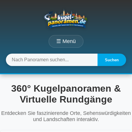
☰ Menü
Suchen
360° Kugelpanoramen &
Virtuelle Rundgänge
Entdecken Sie faszinierende Orte, Sehenswürdigkeiten
und Landschaften interaktiv.