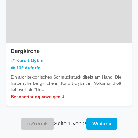
in
Bergkirche
Kurort
📍 Kurort Oybin
Oybin
👁️ 139 Aufrufe
Ein architektonisches Schmuckstück direkt am Hang! Die
historische Bergkirche im Kurort Oybin, im Volksmund oft
liebevoll als "Hoc...
Beschreibung anzeigen ⬇️
Seite 1 von 2
« Zurück
Weiter »