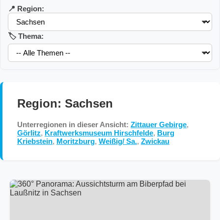
📍 Region:
🏷️ Thema:
Region: Sachsen
Unterregionen in dieser Ansicht:
Zittauer Gebirge
,
Görlitz
,
Kraftwerksmuseum Hirschfelde
,
Burg
Kriebstein
,
Moritzburg
,
Weißig/ Sa.
,
Zwickau