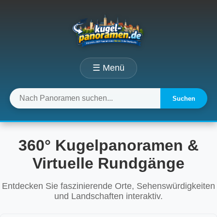
☰ Menü
Suchen
360° Kugelpanoramen &
Virtuelle Rundgänge
Entdecken Sie faszinierende Orte, Sehenswürdigkeiten
und Landschaften interaktiv.