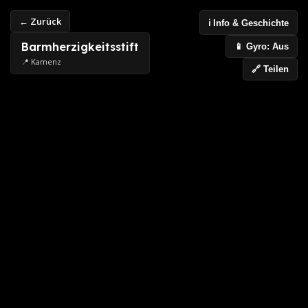
← Zurück
ℹ️ Info & Geschichte
Barmherzigkeitsstift
📱 Gyro: Aus
📍 Kamenz
🔗 Teilen