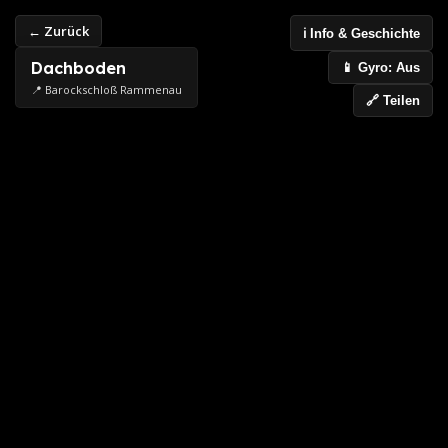
← Zurück
ℹ️ Info & Geschichte
Dachboden
📱 Gyro: Aus
📍 Barockschloß Rammenau
🔗 Teilen