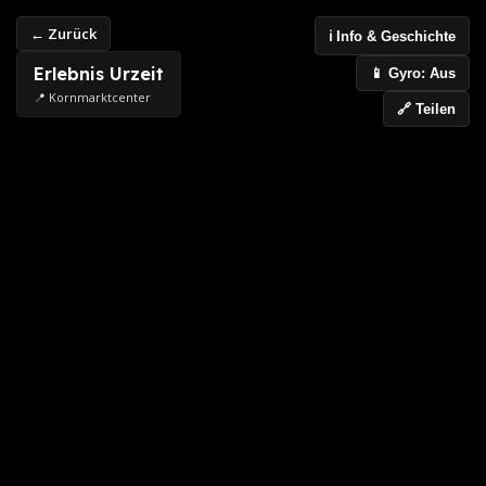
← Zurück
ℹ️ Info & Geschichte
Erlebnis Urzeit
📱 Gyro: Aus
📍 Kornmarktcenter
🔗 Teilen