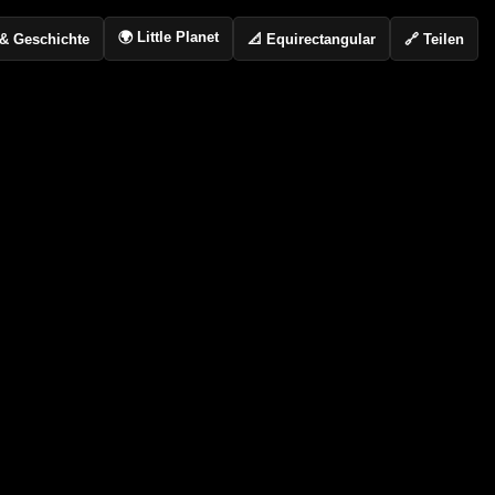
🌍 Little Planet
📐 Equirectangular
🔗 Teilen
o & Geschichte