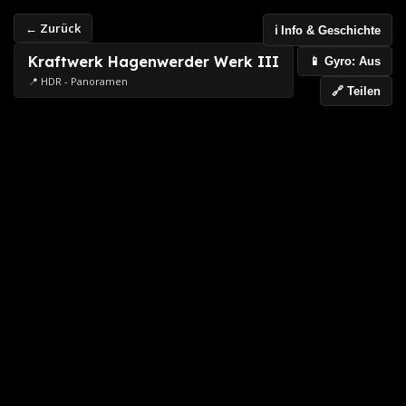
← Zurück
ℹ️ Info & Geschichte
Kraftwerk Hagenwerder Werk III
📱 Gyro: Aus
📍 HDR - Panoramen
🔗 Teilen