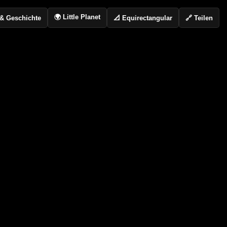
🌍 Little Planet
📐 Equirectangular
🔗 Teilen
o & Geschichte