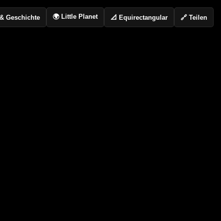
🌍 Little Planet
📐 Equirectangular
🔗 Teilen
o & Geschichte