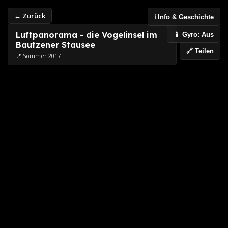
← Zurück
ℹ️ Info & Geschichte
Luftpanorama - die Vogelinsel im
📱 Gyro: Aus
Bautzener Stausee
🔗 Teilen
📍 Sommer 2017