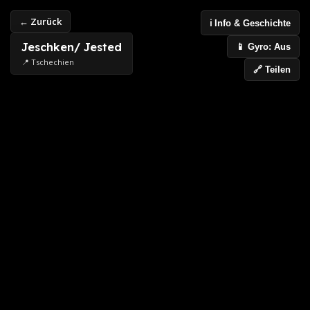
← Zurück
ℹ️ Info & Geschichte
Jeschken/ Jested
📱 Gyro: Aus
📍 Tschechien
🔗 Teilen