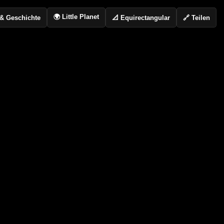
🌍 Little Planet
📐 Equirectangular
🔗 Teilen
o & Geschichte