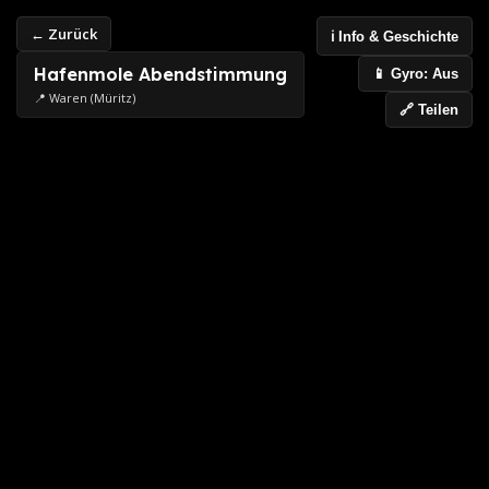
← Zurück
ℹ️ Info & Geschichte
Hafenmole Abendstimmung
📱 Gyro: Aus
📍 Waren (Müritz)
🔗 Teilen