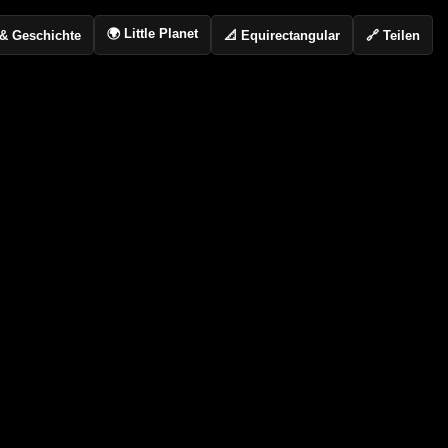
🌍 Little Planet
📐 Equirectangular
🔗 Teilen
o & Geschichte