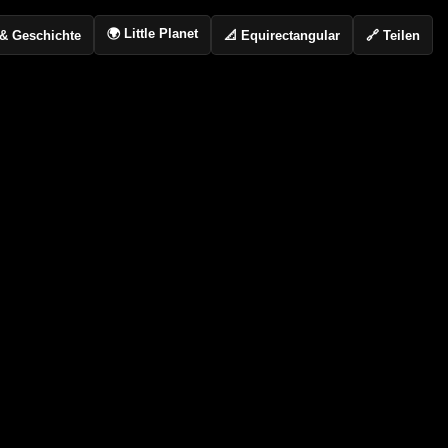
🌍 Little Planet
📐 Equirectangular
🔗 Teilen
o & Geschichte