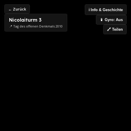
← Zurück
ℹ️ Info & Geschichte
Nicolaiturm 3
📱 Gyro: Aus
📍 Tag des offenen Denkmals 2010
🔗 Teilen