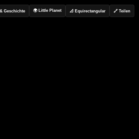
🌍 Little Planet
📐 Equirectangular
🔗 Teilen
o & Geschichte