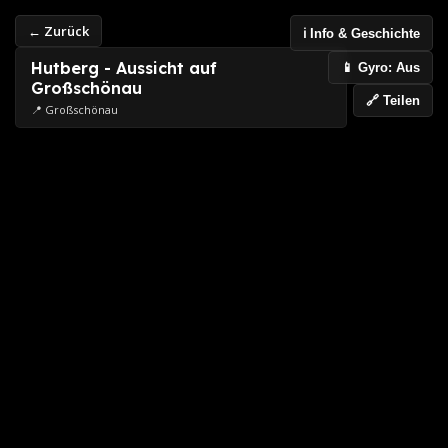
← Zurück
ℹ️ Info & Geschichte
Hutberg - Aussicht auf
📱 Gyro: Aus
Großschönau
🔗 Teilen
📍 Großschönau