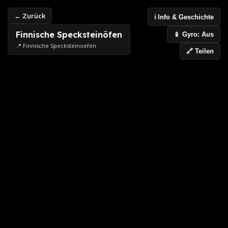
← Zurück
ℹ️ Info & Geschichte
Finnische Specksteinöfen
📱 Gyro: Aus
📍 Finnische Specksteinoefen
🔗 Teilen