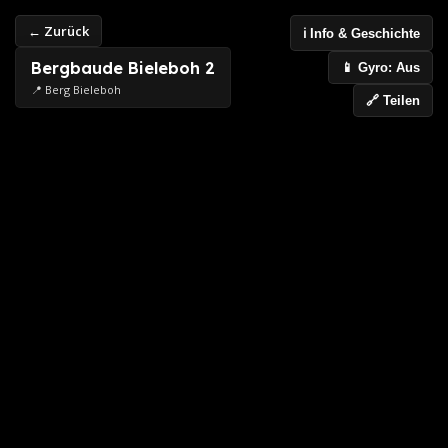
← Zurück
ℹ️ Info & Geschichte
Bergbaude Bieleboh 2
📱 Gyro: Aus
📍 Berg Bieleboh
🔗 Teilen