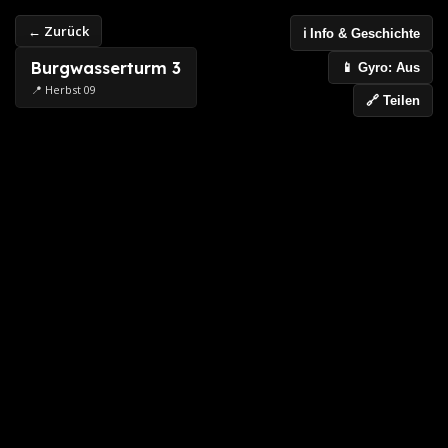
← Zurück
ℹ️ Info & Geschichte
Burgwasserturm 3
📱 Gyro: Aus
📍 Herbst 09
🔗 Teilen