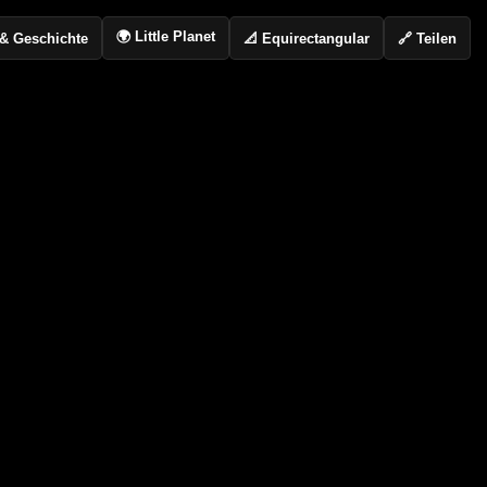
🌍 Little Planet
📐 Equirectangular
🔗 Teilen
o & Geschichte