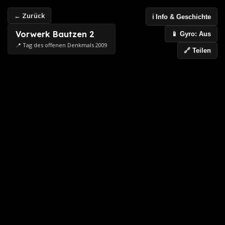
← Zurück
ℹ️ Info & Geschichte
Vorwerk Bautzen 2
📱 Gyro: Aus
📍 Tag des offenen Denkmals 2009
🔗 Teilen